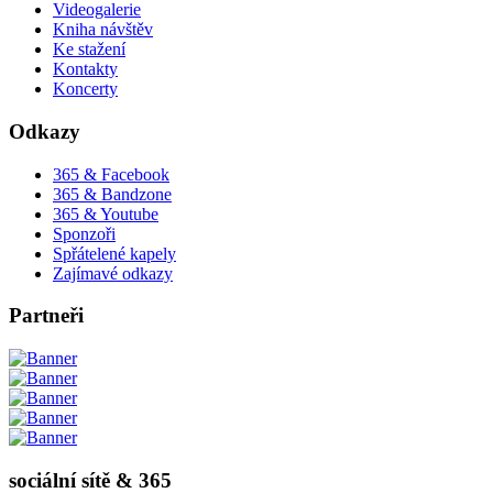
Videogalerie
Kniha návštěv
Ke stažení
Kontakty
Koncerty
Odkazy
365 & Facebook
365 & Bandzone
365 & Youtube
Sponzoři
Spřátelené kapely
Zajímavé odkazy
Partneři
sociální sítě & 365