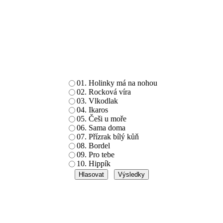
01. Holinky má na nohou
02. Rocková víra
03. Vlkodlak
04. Ikaros
05. Češi u moře
06. Sama doma
07. Přízrak bílý kůň
08. Bordel
09. Pro tebe
10. Hippík