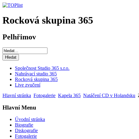
Rocková skupina 365
Pelhřimov
Společnost Studio 365 s.r.o.
Nahrávací studio 365
Rocková skupina 365
Live zvučení
Hlavní stránka
Fotogalerie
Kapela 365
Natáčení CD v Holandsku
Z
Hlavní Menu
Úvodní stránka
Biografie
Diskografie
Fotogalerie