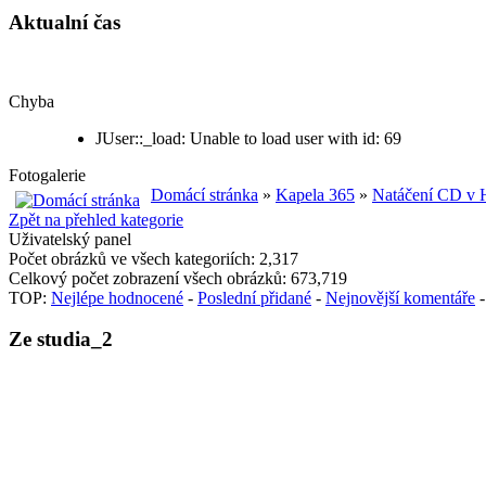
Aktualní čas
Chyba
JUser::_load: Unable to load user with id: 69
Fotogalerie
Domácí stránka
»
Kapela 365
»
Natáčení CD v 
Zpět na přehled kategorie
Uživatelský panel
Počet obrázků ve všech kategoriích: 2,317
Celkový počet zobrazení všech obrázků: 673,719
TOP:
Nejlépe hodnocené
-
Poslední přidané
-
Nejnovější komentáře
Ze studia_2