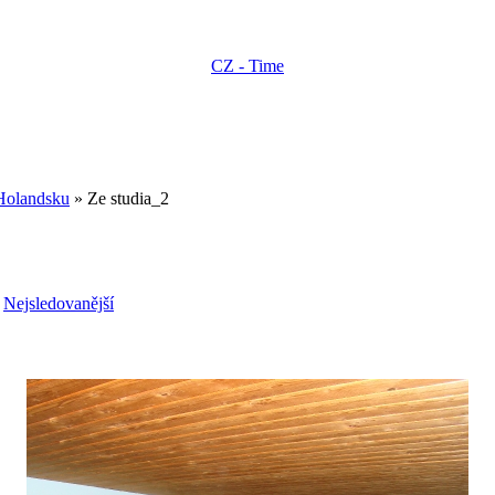
CZ - Time
Holandsku
» Ze studia_2
-
Nejsledovanější