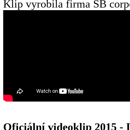
Klip vyrobila firma SB corp
Oficiální videoklip 2015