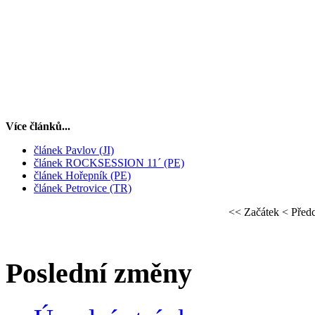
Více článků...
článek Pavlov (JI)
článek ROCKSESSION 11´ (PE)
článek Hořepník (PE)
článek Petrovice (TR)
<<
Začátek
<
Před
Poslední změny