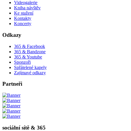
Videogalerie
Kniha návštěv
Ke stažení
Kontakty
Koncerty
Odkazy
365 & Facebook
365 & Bandzone
365 & Youtube
Sponzoři
Spřátelené kapely
Zajímavé odkazy
Partneři
sociální sítě & 365