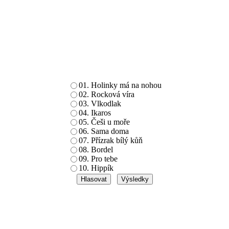
01. Holinky má na nohou
02. Rocková víra
03. Vlkodlak
04. Ikaros
05. Češi u moře
06. Sama doma
07. Přízrak bílý kůň
08. Bordel
09. Pro tebe
10. Hippík