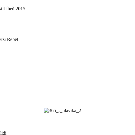
st Líheň 2015
vizi Rebel
lidi