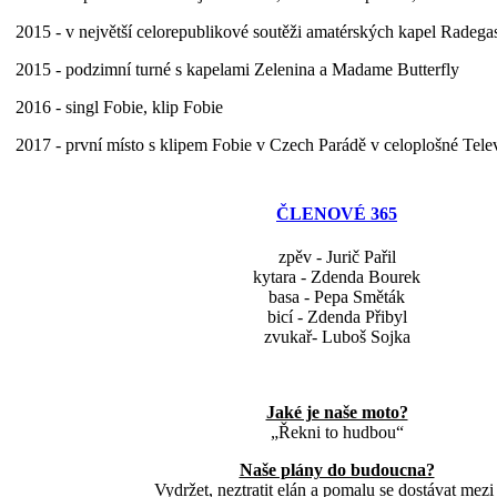
2015 - v největší celorepublikové soutěži amatérských kapel Radega
2015 - podzimní turné s kapelami Zelenina a Madame Butterfly
2016 - singl Fobie, klip Fobie
2017 - první místo s klipem Fobie v Czech Parádě v celoplošné Tele
ČLENOVÉ 365
zpěv - Jurič Pařil
kytara - Zdenda Bourek
basa - Pepa Směták
bicí - Zdenda Přibyl
zvukař- Luboš Sojka
Jaké je naše moto?
„Řekni to hudbou“
Naše plány do budoucna?
Vydržet, neztratit elán a pomalu se dostávat mezi 