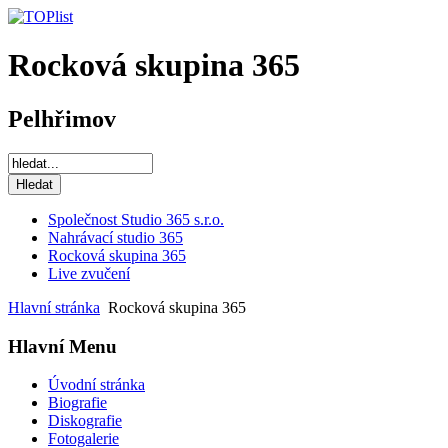
Rocková skupina 365
Pelhřimov
Společnost Studio 365 s.r.o.
Nahrávací studio 365
Rocková skupina 365
Live zvučení
Hlavní stránka
Rocková skupina 365
Hlavní Menu
Úvodní stránka
Biografie
Diskografie
Fotogalerie