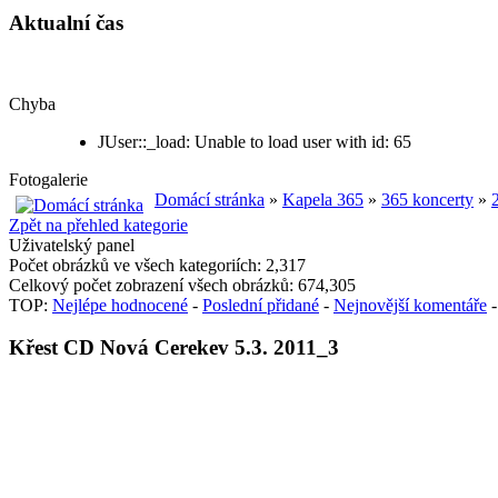
Aktualní čas
Chyba
JUser::_load: Unable to load user with id: 65
Fotogalerie
Domácí stránka
»
Kapela 365
»
365 koncerty
»
Zpět na přehled kategorie
Uživatelský panel
Počet obrázků ve všech kategoriích: 2,317
Celkový počet zobrazení všech obrázků: 674,305
TOP:
Nejlépe hodnocené
-
Poslední přidané
-
Nejnovější komentáře
Křest CD Nová Cerekev 5.3. 2011_3