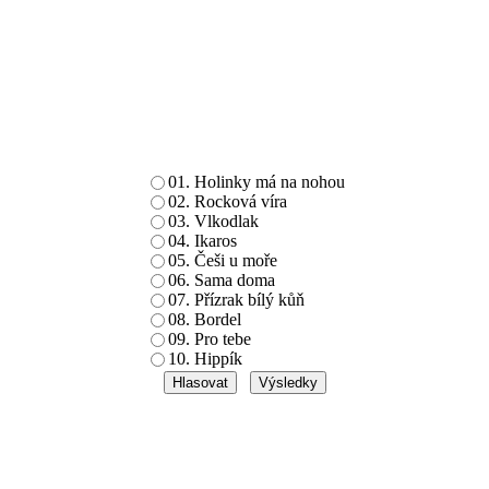
01. Holinky má na nohou
02. Rocková víra
03. Vlkodlak
04. Ikaros
05. Češi u moře
06. Sama doma
07. Přízrak bílý kůň
08. Bordel
09. Pro tebe
10. Hippík