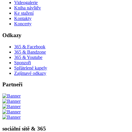
Videogalerie
Kniha návštěv
Ke stažení
Kontakty
Koncerty
Odkazy
365 & Facebook
365 & Bandzone
365 & Youtube
Sponzoři
Spřátelené kapely
Zajímavé odkazy
Partneři
sociální sítě & 365