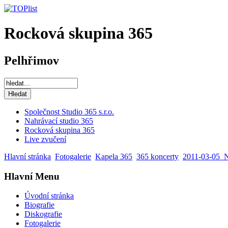
Rocková skupina 365
Pelhřimov
Společnost Studio 365 s.r.o.
Nahrávací studio 365
Rocková skupina 365
Live zvučení
Hlavní stránka
Fotogalerie
Kapela 365
365 koncerty
2011-03-05_
Hlavní Menu
Úvodní stránka
Biografie
Diskografie
Fotogalerie